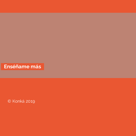
Enséñame más
© Konká 2019