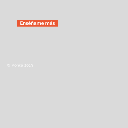
Enséñame más
© Konká 2019